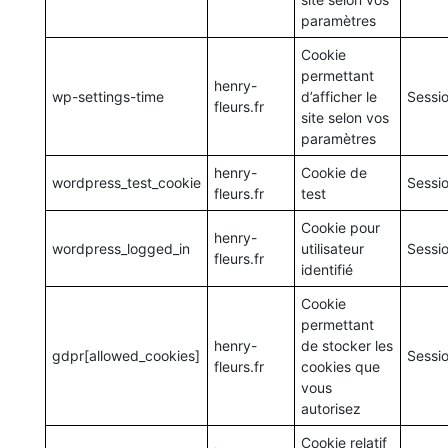
paramètres
Cookie
permettant
henry-
wp-settings-time
d’afficher le
Sessi
fleurs.fr
site selon vos
paramètres
henry-
Cookie de
wordpress_test_cookie
Sessi
fleurs.fr
test
Cookie pour
henry-
wordpress_logged_in
utilisateur
Sessi
fleurs.fr
identifié
Cookie
permettant
henry-
de stocker les
gdpr[allowed_cookies]
Sessi
fleurs.fr
cookies que
vous
autorisez
Cookie relatif