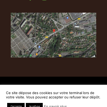
Plan du site
-
Mentions légales
-
Politique de
confidentialité
Ce site dépose des cookies sur votre terminal lors de
© Inova-web.fr pour Henry Fleurs - Tous droits
votre visite. Vous pouvez accepter ou refuser leur dépôt.
réservés -
Inov@-web
En savoir plus
J'accepte
Je refuse